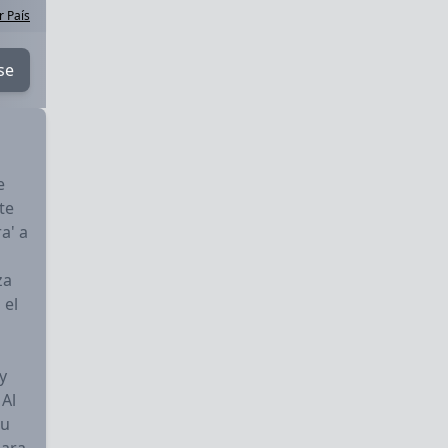
r País
se
e
te
ra' a
za
 el
y
 Al
tu