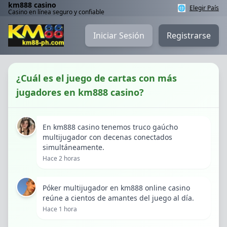
km888 casino
🌐
Elegir País
Casino en línea seguro y confiable
Iniciar Sesión
Registrarse
¿Cuál es el juego de cartas con más
jugadores en km888 casino?
En km888 casino tenemos truco gaúcho
multijugador con decenas conectados
simultáneamente.
Hace 2 horas
Póker multijugador en km888 online casino
reúne a cientos de amantes del juego al día.
Hace 1 hora