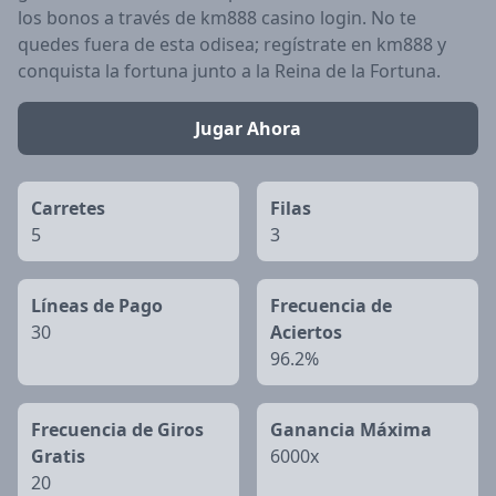
los bonos a través de km888 casino login. No te
quedes fuera de esta odisea; regístrate en km888 y
conquista la fortuna junto a la Reina de la Fortuna.
Jugar Ahora
Carretes
Filas
5
3
Líneas de Pago
Frecuencia de
30
Aciertos
96.2%
Frecuencia de Giros
Ganancia Máxima
Gratis
6000x
20