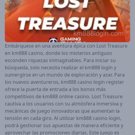
Embárquese en una aventura épica con Lost Treasure
en km888 casino, donde los misterios antiguos
esconden riquezas inimaginables. Para iniciar su
búsqueda, solo necesita realizar el km888 login y
sumergirse en un mundo de exploración y azar. Para
los nuevos aventureros, km888 casino login register
ofrece la puerta de entrada a los bonos más
competitivos de km888 online casino. Lost Treasure
cautiva a los usuarios con su atmósfera inmersiva y
mecánicas de juego innovadoras que aumentan la
tensión en cada giro. Al utilizar km888 casino login,
podrá gestionar sus apuestas de manera eficiente y
aprovechar las promociones diarias. Este juego es