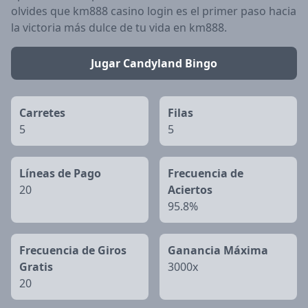
olvides que km888 casino login es el primer paso hacia
la victoria más dulce de tu vida en km888.
Jugar Candyland Bingo
Carretes
Filas
5
5
Líneas de Pago
Frecuencia de
20
Aciertos
95.8%
Frecuencia de Giros
Ganancia Máxima
Gratis
3000x
20