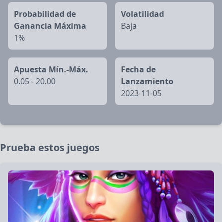
Probabilidad de
Volatilidad
Ganancia Máxima
Baja
1%
Apuesta Mín.-Máx.
Fecha de
0.05 - 20.00
Lanzamiento
2023-11-05
Prueba estos juegos